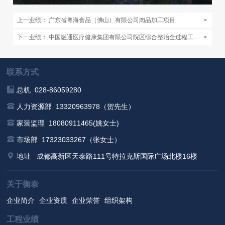
上一业绩：
广东省粤海⻝品（佛山）有限公司肉品加工项目
>
下一业绩：
中国融通医疗健康集团有限公司院区综合整治全过程⼯程咨询服务三区（福建）
>
联系方式
总机 028-86059280
人力资源部 13320963978（贺先生）
家装监理 18080911465(姚女士)
市场部 17323033267（张女士）
地址
成都高新区天泰路111号特拉克斯国际广场北楼16楼
关于衡泰
企业简介
企业资质
企业荣誉
组织架构
工程业绩